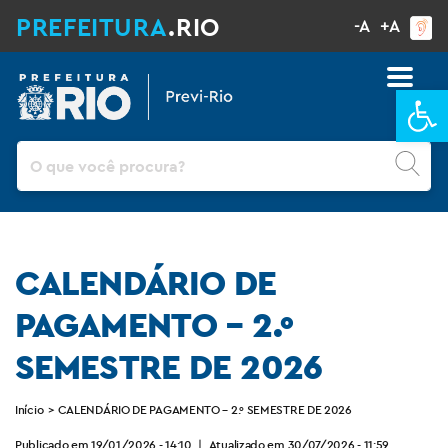
PREFEITURA
.RIO
-A
+A
Ba
Pesquisar
CALENDÁRIO DE
PAGAMENTO – 2.º
SEMESTRE DE 2026
Início
>
CALENDÁRIO DE PAGAMENTO – 2.º SEMESTRE DE 2026
Publicado em 19/01/2026 - 14:10
|
Atualizado em 30/07/2026 - 11:59