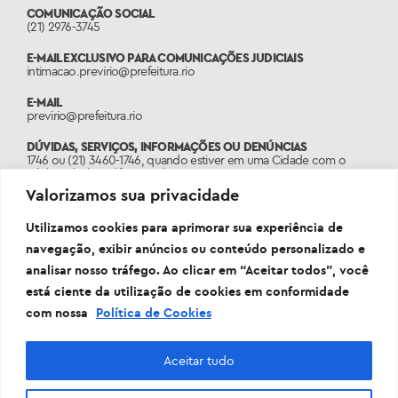
COMUNICAÇÃO SOCIAL
(21) 2976-3745
E-MAIL EXCLUSIVO PARA COMUNICAÇÕES JUDICIAIS
intimacao.previrio@prefeitura.rio
E-MAIL
previrio@prefeitura.rio
DÚVIDAS, SERVIÇOS, INFORMAÇÕES OU DENÚNCIAS
1746 ou (21) 3460-1746, quando estiver em uma Cidade com o
código de área diferente do 21.
Valorizamos sua privacidade
PORTAL
www.1746.rio
Utilizamos cookies para aprimorar sua experiência de
navegação, exibir anúncios ou conteúdo personalizado e
analisar nosso tráfego. Ao clicar em “Aceitar todos”, você
está ciente da utilização de cookies em conformidade
com nossa
Política de Cookies
Aceitar tudo