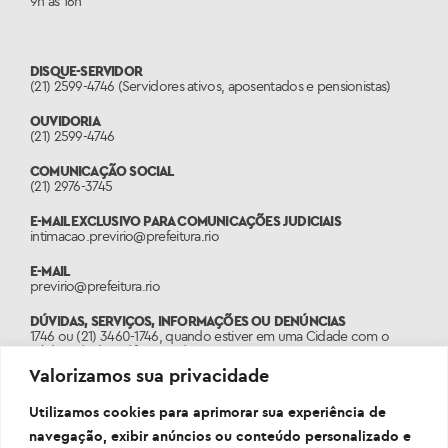
9h às 16h
DISQUE-SERVIDOR
(21) 2599-4746 (Servidores ativos, aposentados e pensionistas)
OUVIDORIA
(21) 2599-4746
COMUNICAÇÃO SOCIAL
(21) 2976-3745
E-MAIL EXCLUSIVO PARA COMUNICAÇÕES JUDICIAIS
intimacao.previrio@prefeitura.rio
E-MAIL
previrio@prefeitura.rio
DÚVIDAS, SERVIÇOS, INFORMAÇÕES OU DENÚNCIAS
1746 ou (21) 3460-1746, quando estiver em uma Cidade com o
código de área diferente do 21.
Valorizamos sua privacidade
PORTAL
www.1746.rio
Utilizamos cookies para aprimorar sua experiência de
navegação, exibir anúncios ou conteúdo personalizado e