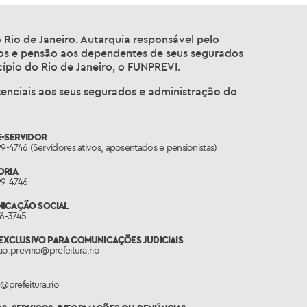
o Rio de Janeiro. Autarquia responsável pelo
ios e pensão aos dependentes de seus segurados
ípio do Rio de Janeiro, o FUNPREVI.
tenciais aos seus segurados e administração do
E-SERVIDOR
99-4746 (Servidores ativos, aposentados e pensionistas)
ORIA
99-4746
ICAÇÃO SOCIAL
76-3745
 EXCLUSIVO PARA COMUNICAÇÕES JUDICIAIS
ao.previrio@prefeitura.rio
o@prefeitura.rio