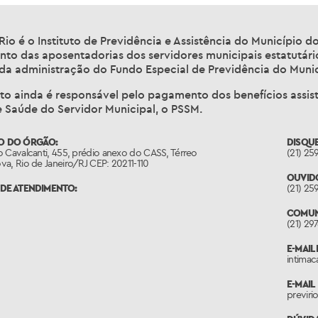
Rio é o Instituto de Previdência e Assistência do Município d
to das aposentadorias dos servidores municipais estatutár
 da administração do Fundo Especial de Previdência do Munic
uto ainda é responsável pelo pagamento dos benefícios assis
e Saúde do Servidor Municipal, o PSSM.
O DO ÓRGÃO:
DISQU
 Cavalcanti, 455, prédio anexo do CASS, Térreo
(21) 25
a, Rio de Janeiro/RJ CEP: 20211-110
OUVID
DE ATENDIMENTO:
(21) 25
COMUN
(21) 29
E-MAIL
intimac
E-MAIL
previri