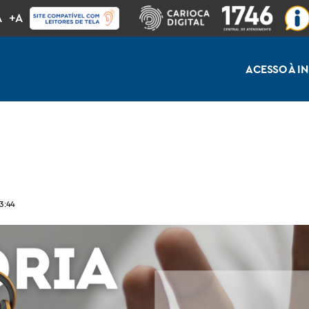
A
+A
ACESSO À 
3:44