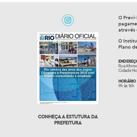
O Previ-
pagamen
através
O Instit
Plano d
ENDEREÇ
Rua Afonso
Cidade Nov
HORÁRIO 
9h às 16h
CONHEÇA A ESTUTURA DA
PREFEITURA