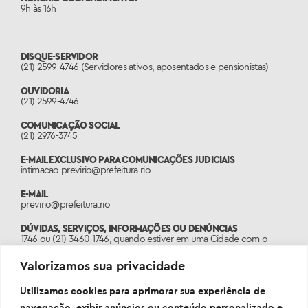
9h às 16h
DISQUE-SERVIDOR
(21) 2599-4746 (Servidores ativos, aposentados e pensionistas)
OUVIDORIA
(21) 2599-4746
COMUNICAÇÃO SOCIAL
(21) 2976-3745
E-MAIL EXCLUSIVO PARA COMUNICAÇÕES JUDICIAIS
intimacao.previrio@prefeitura.rio
E-MAIL
previrio@prefeitura.rio
DÚVIDAS, SERVIÇOS, INFORMAÇÕES OU DENÚNCIAS
1746 ou (21) 3460-1746, quando estiver em uma Cidade com o
código de área diferente do 21.
Valorizamos sua privacidade
PORTAL
www.1746.rio
Utilizamos cookies para aprimorar sua experiência de
navegação, exibir anúncios ou conteúdo personalizado e