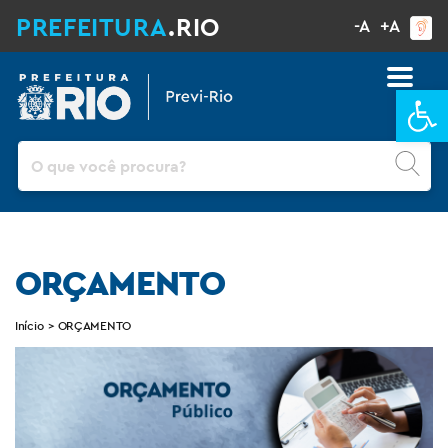
PREFEITURA
.RIO
-A
+A
Ba
Pesquisar
ORÇAMENTO
Início
>
ORÇAMENTO