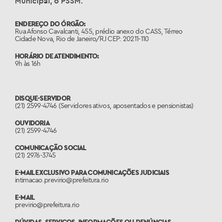
Municipal, o PSSM.
ENDEREÇO DO ÓRGÃO:
Rua Afonso Cavalcanti, 455, prédio anexo do CASS, Térreo
Cidade Nova, Rio de Janeiro/RJ CEP: 20211-110
HORÁRIO DE ATENDIMENTO:
9h às 16h
DISQUE-SERVIDOR
(21) 2599-4746 (Servidores ativos, aposentados e pensionistas)
OUVIDORIA
(21) 2599-4746
COMUNICAÇÃO SOCIAL
(21) 2976-3745
E-MAIL EXCLUSIVO PARA COMUNICAÇÕES JUDICIAIS
intimacao.previrio@prefeitura.rio
E-MAIL
previrio@prefeitura.rio
DÚVIDAS, SERVIÇOS, INFORMAÇÕES OU DENÚNCIAS