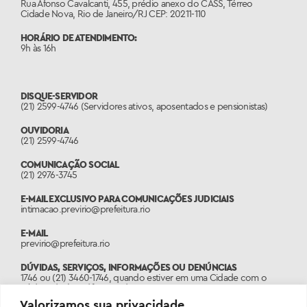
Rua Afonso Cavalcanti, 455, prédio anexo do CASS, Térreo
Cidade Nova, Rio de Janeiro/RJ CEP: 20211-110
HORÁRIO DE ATENDIMENTO:
9h às 16h
DISQUE-SERVIDOR
(21) 2599-4746 (Servidores ativos, aposentados e pensionistas)
OUVIDORIA
(21) 2599-4746
COMUNICAÇÃO SOCIAL
(21) 2976-3745
E-MAIL EXCLUSIVO PARA COMUNICAÇÕES JUDICIAIS
intimacao.previrio@prefeitura.rio
E-MAIL
previrio@prefeitura.rio
DÚVIDAS, SERVIÇOS, INFORMAÇÕES OU DENÚNCIAS
1746 ou (21) 3460-1746, quando estiver em uma Cidade com o
código de área diferente do 21.
Valorizamos sua privacidade