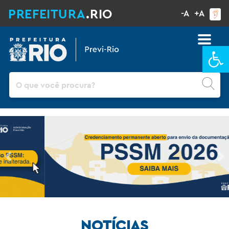
PREFEITURA
.RIO
-A
+A
Ba
Pesquisar
Previous
Ne
NOTÍCIAS