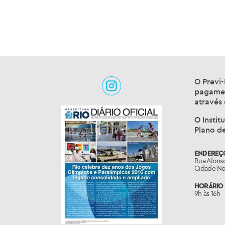
O Previ-
pagamen
através
O Instit
Plano d
ENDEREÇ
Rua Afonso
Cidade Nov
HORÁRIO 
9h às 16h