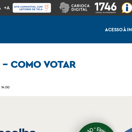
A
+A
ACESSO À 
D – COMO VOTAR
 14:00