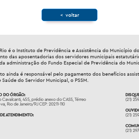
< voltar
Rio é o Instituto de Previdência e Assistência do Município d
to das aposentadorias dos servidores municipais estatutár
 da administração do Fundo Especial de Previdência do Munic
uto ainda é responsável pelo pagamento dos benefícios assis
e Saúde do Servidor Municipal, o PSSM.
O DO ÓRGÃO:
DISQU
 Cavalcanti, 455, prédio anexo do CASS, Térreo
(21) 25
a, Rio de Janeiro/RJ CEP: 20211-110
OUVID
DE ATENDIMENTO:
(21) 25
COMUN
(21) 29