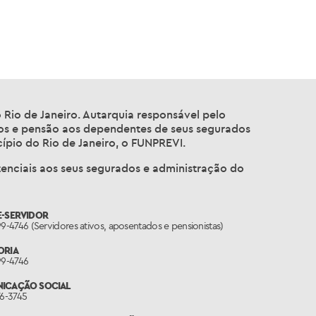
o Rio de Janeiro. Autarquia responsável pelo
ios e pensão aos dependentes de seus segurados
ípio do Rio de Janeiro, o FUNPREVI.
tenciais aos seus segurados e administração do
E-SERVIDOR
99-4746 (Servidores ativos, aposentados e pensionistas)
ORIA
99-4746
ICAÇÃO SOCIAL
76-3745