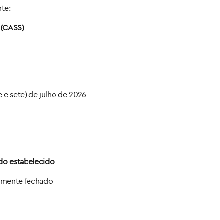
nte:
 (CASS)
e e sete) de julho de 2026
do estabelecido
camente fechado