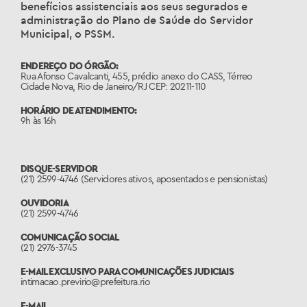
benefícios assistenciais aos seus segurados e
administração do Plano de Saúde do Servidor
Municipal, o PSSM.
ENDEREÇO DO ÓRGÃO:
Rua Afonso Cavalcanti, 455, prédio anexo do CASS, Térreo
Cidade Nova, Rio de Janeiro/RJ CEP: 20211-110
HORÁRIO DE ATENDIMENTO:
9h às 16h
DISQUE-SERVIDOR
(21) 2599-4746 (Servidores ativos, aposentados e pensionistas)
OUVIDORIA
(21) 2599-4746
COMUNICAÇÃO SOCIAL
(21) 2976-3745
E-MAIL EXCLUSIVO PARA COMUNICAÇÕES JUDICIAIS
intimacao.previrio@prefeitura.rio
E-MAIL