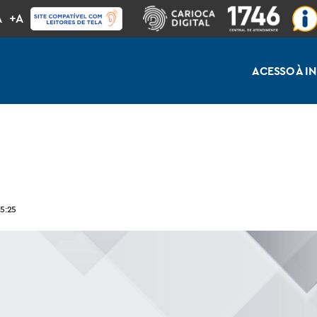
A
+A
ACESSO À 
15:25