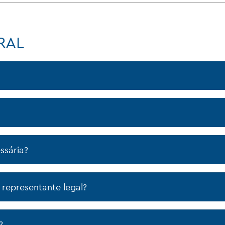
RAL
ssária?
representante legal?
?