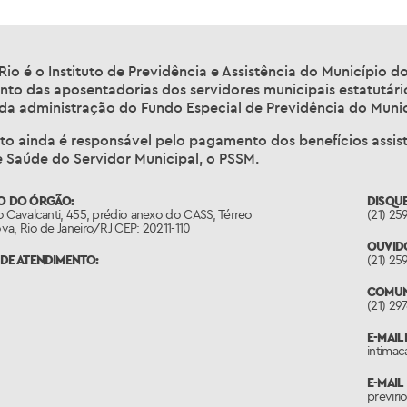
Rio é o Instituto de Previdência e Assistência do Município d
to das aposentadorias dos servidores municipais estatutár
 da administração do Fundo Especial de Previdência do Munic
uto ainda é responsável pelo pagamento dos benefícios assis
e Saúde do Servidor Municipal, o PSSM.
O DO ÓRGÃO:
DISQU
 Cavalcanti, 455, prédio anexo do CASS, Térreo
(21) 25
a, Rio de Janeiro/RJ CEP: 20211-110
OUVID
DE ATENDIMENTO:
(21) 25
COMUN
(21) 29
E-MAIL
intimac
E-MAIL
previri