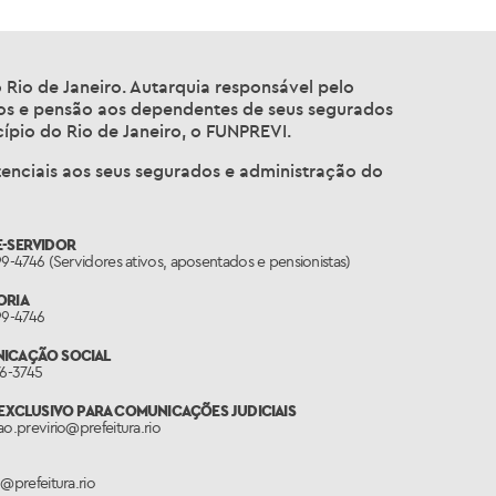
o Rio de Janeiro. Autarquia responsável pelo
ios e pensão aos dependentes de seus segurados
ípio do Rio de Janeiro, o FUNPREVI.
tenciais aos seus segurados e administração do
E-SERVIDOR
99-4746 (Servidores ativos, aposentados e pensionistas)
ORIA
99-4746
ICAÇÃO SOCIAL
76-3745
 EXCLUSIVO PARA COMUNICAÇÕES JUDICIAIS
ao.previrio@prefeitura.rio
o@prefeitura.rio