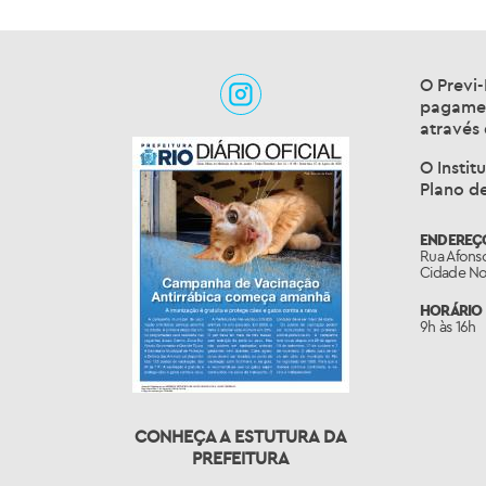
O Previ-
pagamen
através
O Instit
Plano d
ENDEREÇ
Rua Afonso
Cidade Nov
HORÁRIO 
9h às 16h
CONHEÇA A ESTUTURA DA
PREFEITURA