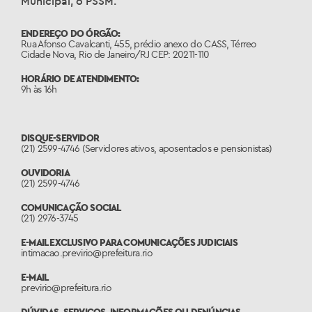
Municipal, o PSSM.
ENDEREÇO DO ÓRGÃO:
Rua Afonso Cavalcanti, 455, prédio anexo do CASS, Térreo
Cidade Nova, Rio de Janeiro/RJ CEP: 20211-110
HORÁRIO DE ATENDIMENTO:
9h às 16h
DISQUE-SERVIDOR
(21) 2599-4746 (Servidores ativos, aposentados e pensionistas)
OUVIDORIA
(21) 2599-4746
COMUNICAÇÃO SOCIAL
(21) 2976-3745
E-MAIL EXCLUSIVO PARA COMUNICAÇÕES JUDICIAIS
intimacao.previrio@prefeitura.rio
E-MAIL
previrio@prefeitura.rio