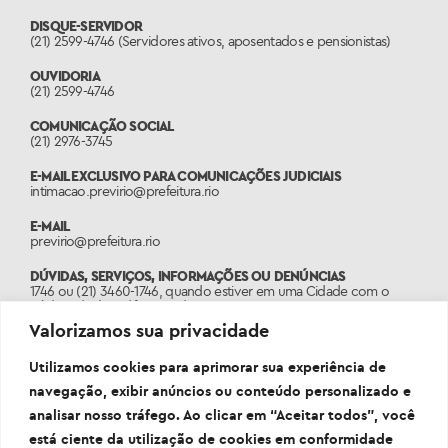
DISQUE-SERVIDOR
(21) 2599-4746 (Servidores ativos, aposentados e pensionistas)
OUVIDORIA
(21) 2599-4746
COMUNICAÇÃO SOCIAL
(21) 2976-3745
E-MAIL EXCLUSIVO PARA COMUNICAÇÕES JUDICIAIS
intimacao.previrio@prefeitura.rio
E-MAIL
previrio@prefeitura.rio
DÚVIDAS, SERVIÇOS, INFORMAÇÕES OU DENÚNCIAS
1746 ou (21) 3460-1746, quando estiver em uma Cidade com o
código de área diferente do 21.
Valorizamos sua privacidade
PORTAL
www.1746.rio
Utilizamos cookies para aprimorar sua experiência de
navegação, exibir anúncios ou conteúdo personalizado e
analisar nosso tráfego. Ao clicar em “Aceitar todos”, você
está ciente da utilização de cookies em conformidade