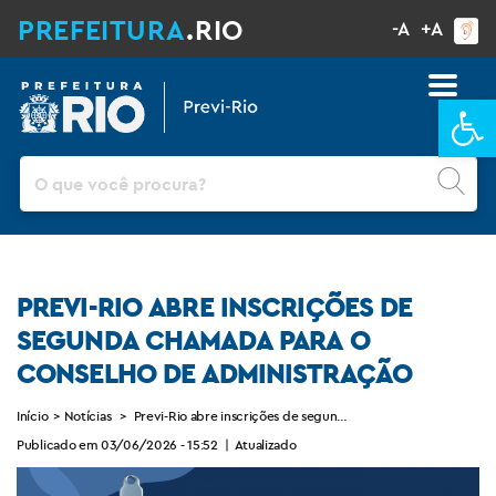
PREFEITURA
.RIO
-A
+A
Ba
Pesquisar
PREVI-RIO ABRE INSCRIÇÕES DE
SEGUNDA CHAMADA PARA O
CONSELHO DE ADMINISTRAÇÃO
Início
>
Notícias
>
Previ-Rio abre inscrições de segunda chamada para o Consel
Publicado em 03/06/2026 - 15:52
|
Atualizado