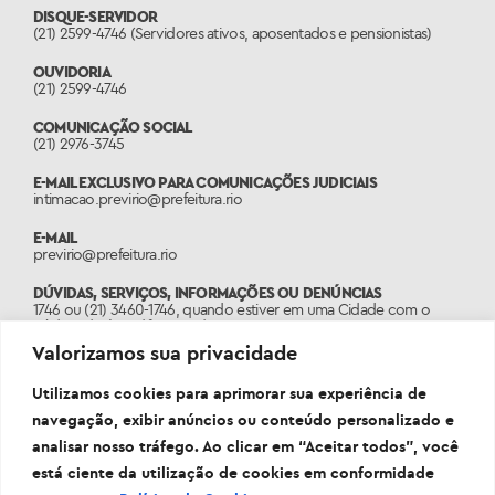
DISQUE-SERVIDOR
(21) 2599-4746 (Servidores ativos, aposentados e pensionistas)
OUVIDORIA
(21) 2599-4746
COMUNICAÇÃO SOCIAL
(21) 2976-3745
E-MAIL EXCLUSIVO PARA COMUNICAÇÕES JUDICIAIS
intimacao.previrio@prefeitura.rio
E-MAIL
previrio@prefeitura.rio
DÚVIDAS, SERVIÇOS, INFORMAÇÕES OU DENÚNCIAS
1746 ou (21) 3460-1746, quando estiver em uma Cidade com o
código de área diferente do 21.
Valorizamos sua privacidade
PORTAL
www.1746.rio
Utilizamos cookies para aprimorar sua experiência de
navegação, exibir anúncios ou conteúdo personalizado e
analisar nosso tráfego. Ao clicar em “Aceitar todos”, você
está ciente da utilização de cookies em conformidade